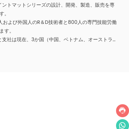
イントマットシリーズの設計、開発、製造、販売を専
す。
人および外国人のR＆D技術者と800人の専門技能労働
ます。
と支社は現在、3か国（中国、ベトナム、オーストラリ
ています。
、中国3C、EU EN71、BSCIおよびその他の専門認定を取
...