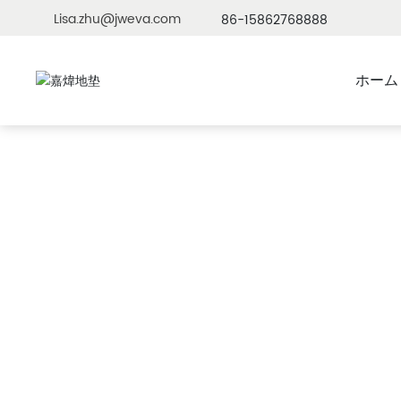
Lisa.zhu@jweva.com
86-15862768888
ホーム