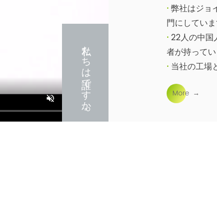
·
弊社はジョ
門にしていま
·
22人の中国
私たちは誰ですか?
者が持ってい
·
当社の工場
ア）に拡大し
M
ore
→
·
ISO9001
得しています...